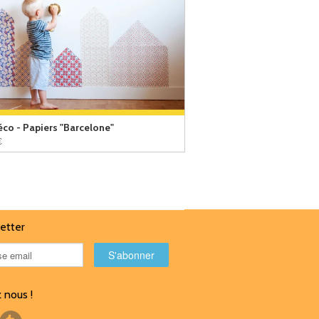
éco - Papiers "Barcelone"
€
etter
 nous !