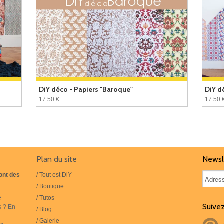
DiY déco - Papiers "Baroque"
DiY d
17.50 €
17.50 
Plan du site
Newsl
sont des
/ Tout est DiY
/ Boutique
e
/ Tutos
Suivez
s ? En
/ Blog
/ Galerie