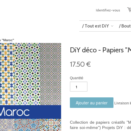
Identifiez-vous
/ Tout est DiY
/ Bou
s "Maroc"
DiY déco - Papiers "
17.50 €
Quantité
Livraison
Collection de papiers créatifs 
faire soi-même") Projets DiY :
dé