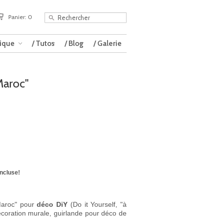
Panier: 0
tique
/ Tutos
/ Blog
/ Galerie
Maroc"
incluse!
"Maroc" pour
déco DiY
(Do it Yourself, "à
coration murale,
guirlande pour déco de