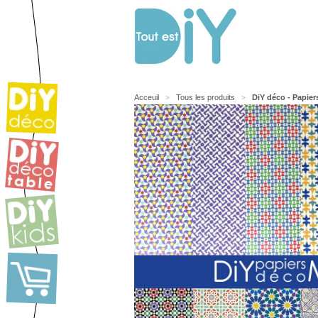
Acceuil
Tous les produits
DiY déco - Papier
>
>