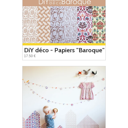
DiY déco - Papiers "Baroque"
17.50 €