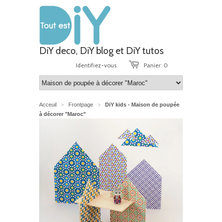
DiY deco, DiY blog et DiY tutos
Identifiez-vous
Panier: 0
Acceuil
Frontpage
DiY kids - Maison de poupée
>
>
à décorer "Maroc"