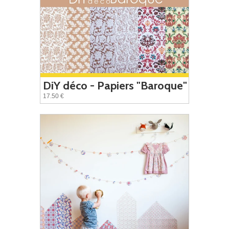
DiY déco - Papiers "Baroque"
17.50 €