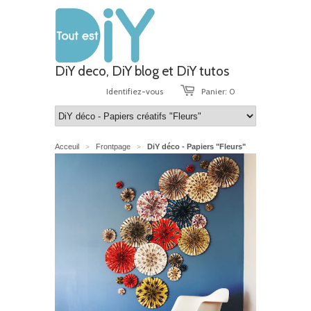
DiY deco, DiY blog et DiY tutos
Identifiez-vous
Panier: 0
Acceuil
Frontpage
DiY déco - Papiers "Fleurs"
>
>