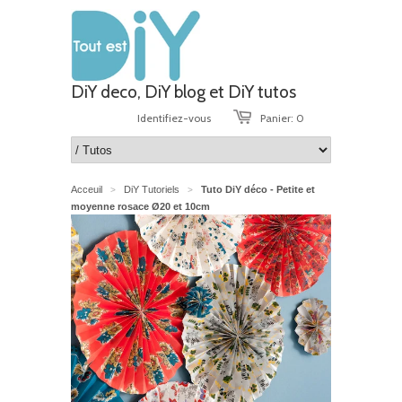
DiY deco, DiY blog et DiY tutos
Identifiez-vous
Panier: 0
Acceuil
DiY Tutoriels
Tuto DiY déco - Petite et
>
>
moyenne rosace Ø20 et 10cm