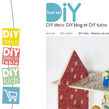
DiY deco, DiY blog et DiY tutos
Acceuil
DiY enfant
DiY kids - Maison de p
>
>