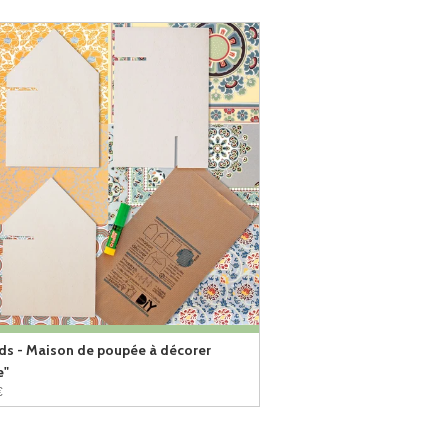
ids - Maison de poupée à décorer
e"
€