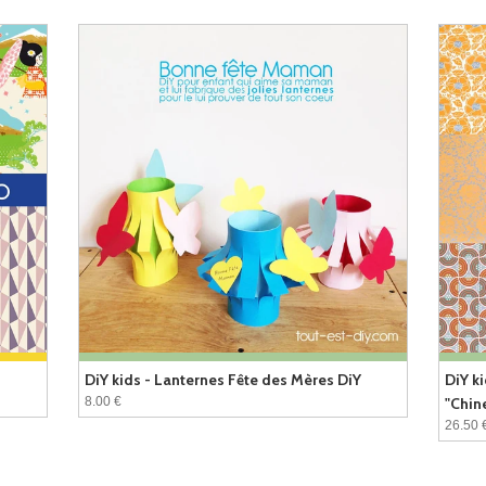
o
DiY kids - Lanternes Fête des Mères DiY
DiY k
8.00 €
"Chin
26.50 