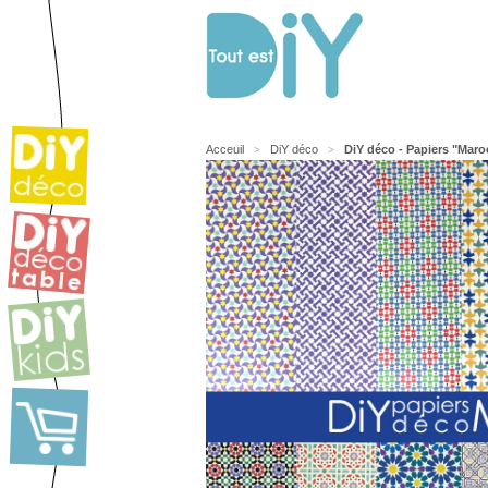
Acceuil
DiY déco
DiY déco - Papiers "Maro
>
>