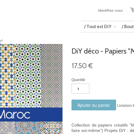
Identifiez-vous
/ Tout est DiY
/ Bou
c"
DiY déco - Papiers "
17.50 €
Quantité
Livraison
Collection de papiers créatifs 
faire soi-même") Projets DiY :
dé