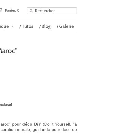
Panier: 0
tique
/ Tutos
/ Blog
/ Galerie
Maroc"
incluse!
"Maroc" pour
déco DiY
(Do it Yourself, "à
coration murale,
guirlande pour déco de