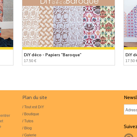
DiY déco - Papiers "Baroque"
DiY d
17.50 €
17.50 
Plan du site
Newsl
/ Tout est DiY
/ Boutique
 entrer
et
/ Tutos
Suivez
e
/ Blog
/ Galerie