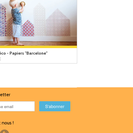
éco - Papiers "Barcelone"
€
etter
 nous !