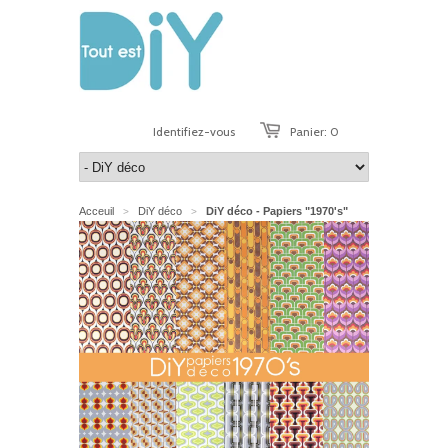
Identifiez-vous
Panier: 0
Acceuil
DiY déco
DiY déco - Papiers "1970's"
>
>