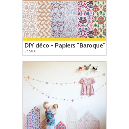
DiY déco - Papiers "Baroque"
17.50 €